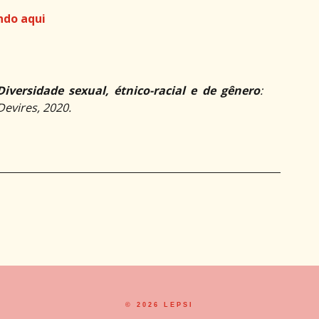
ando aqui
Diversidade sexual, étnico-racial e de gênero
:
evires, 2020.
©
2026
LEPSI