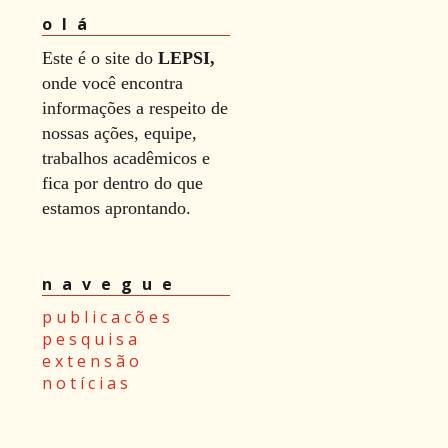
olá
Este é o site do
LEPSI,
onde você encontra
informações a respeito de
nossas ações, equipe,
trabalhos acadêmicos e
fica por dentro do que
estamos aprontando.
navegue
p u b l i c a c õ e s
p e s q u i s a
e x t e n s ã o
n o t í c i a s