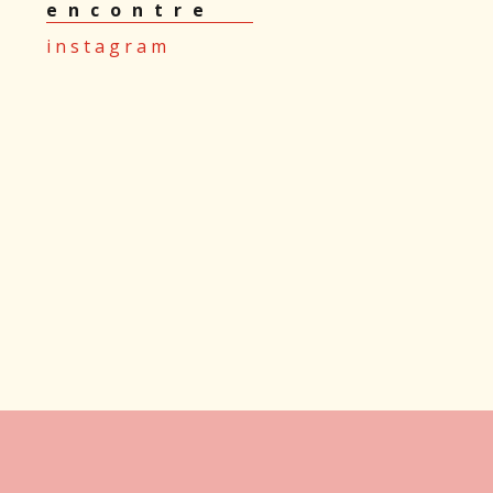
encontre
i n s t a g r a m